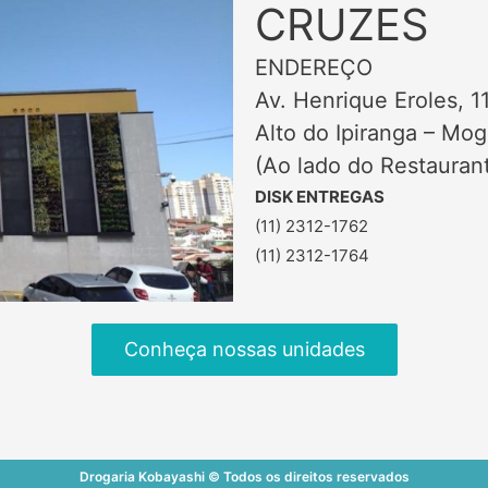
CRUZES
ENDEREÇO
Av. Henrique Eroles, 1
Alto do Ipiranga – Mo
(Ao lado do Restauran
DISK ENTREGAS
(11) 2312-1762
(11) 2312-1764
Conheça nossas unidades
Drogaria Kobayashi © Todos os direitos reservados