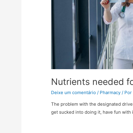
Nutrients needed fo
Deixe um comentário
/
Pharmacy
/ Po
The problem with the designated driver 
get sucked into doing it, have fun with i