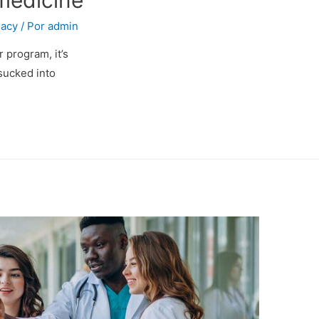
acy
/ Por
admin
 program, it’s
 sucked into