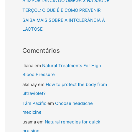
A IMPORTÂNCIA DO ÔMEGA 3 NA SAÚDE
TERÇOL: O QUE É E COMO PREVENIR
SAIBA MAIS SOBRE A INTOLERÂNCIA À
LACTOSE
Comentários
iliana
em
Natural Treatments For High
Blood Pressure
akshay
em
How to protect the body from
ultraviolet?
Tâm Pacific
em
Choose headache
medicine
usama
em
Natural remedies for quick
bruising