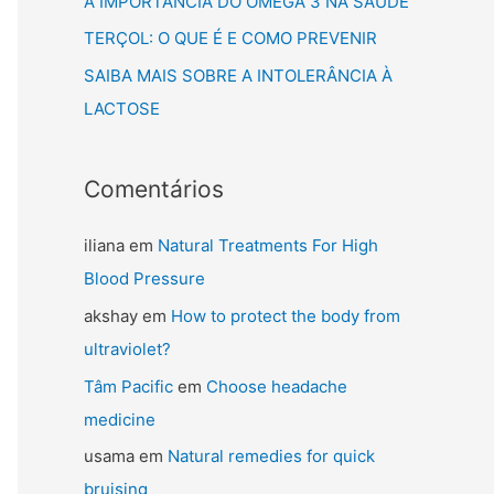
A IMPORTÂNCIA DO ÔMEGA 3 NA SAÚDE
TERÇOL: O QUE É E COMO PREVENIR
SAIBA MAIS SOBRE A INTOLERÂNCIA À
LACTOSE
Comentários
iliana
em
Natural Treatments For High
Blood Pressure
akshay
em
How to protect the body from
ultraviolet?
Tâm Pacific
em
Choose headache
medicine
usama
em
Natural remedies for quick
bruising