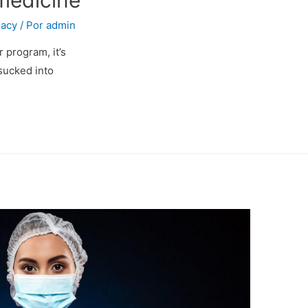
acy
/ Por
admin
 program, it’s
 sucked into