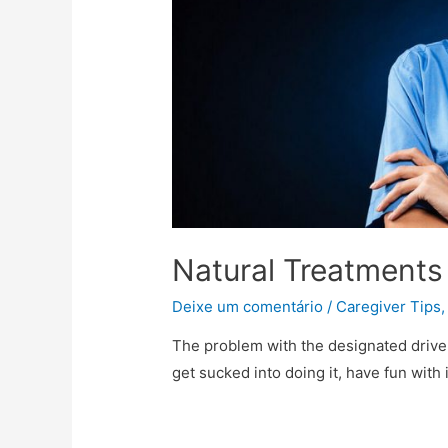
Natural Treatments
Deixe um comentário
/
Caregiver Tips
The problem with the designated driver 
get sucked into doing it, have fun with i